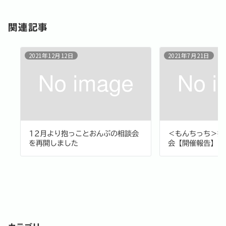
ー
シ
関連記事
ョ
ン
2021年12月12日
2021年7月21日
12月より抱っことおんぶの相談会
＜もんちっち＞抱
を再開しました
会【開催報告】